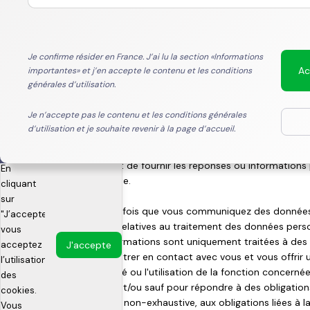
Données personnelles
sont des
données
Les performances passées ne sont pas un indicateur fiabl
Vous pouvez visiter librement ce site internet et 
qui sont
futures. Les performances citées ne constituent pas une g
données personnelles.
téléchargés
sur les données historiques.
Je confirme résider en France. J’ai lu la section «Informations
ou
Ac
importantes» et j’en accepte le contenu et les conditions
Seuls les services d'abonnements (formulair
stockés
Tout investissement dépend de la situation personnelle, de
générales d’utilisation.
sens des dispositions du Règlement nᵒ2016/679, 
sur votre
d’investissement et du souhait de l’adhérent/souscripteu
ordinateur
les risques spécifiques aux produits présentés.
Je n’accepte pas le contenu et les conditions générales
Sauf mentions particulières, les réponses ou infor
ou sur
d’utilisation et je souhaite revenir à la page d’accueil.
présentent un caractère facultatif. Le caractère o
tout autre
Le traitement fiscal propre à l'investissement dans les p
appareil.
de la situation individuelle de chaque adhérent/souscript
A défaut de fournir les réponses ou informations
En
susceptible d’évolution.
adéquate.
cliquant
sur
Le groupe Turgot Capital et son personnel ne sauraient être 
Chaque fois que vous communiquez des données pe
"J’accepte",
décision prise ou non sur la base d’une information contenue su
légales relatives au traitement des données pers
vous
l'utilisation qui pourrait en être faite par un tiers.
Les informations sont uniquement traitées à des f
acceptez
J'accepte
afin d’entrer en contact avec vous et vous offrir
l’utilisation
Aucune information contenue sur ce site internet ne saurait 
concerné ou l'utilisation de la fonction concer
des
possédant une quelconque valeur contractuelle.
expres et/ou sauf pour répondre à des obligation
cookies.
manière non-exhaustive, aux obligations liées à 
Vous