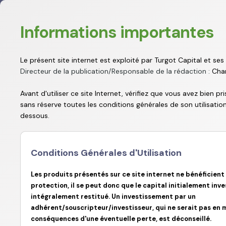
Nous
Informations importantes
utilisons
les
cookies
Le présent site internet est exploité par Turgot Capital et ses a
afin de
Directeur de la publication/Responsable de la rédaction :
Char
fournir les
services
Avant d'utiliser ce site Internet, vérifiez que vous avez bien 
et
sans réserve toutes les conditions générales de son utilisation
fonctionnalités
dessous.
proposés
sur notre
Turgot Capital
Turgot Wealth
Cookie Po
site et
afin
Conditions Générales d'Utilisation
Gestion des donn
d’améliorer
l’expérience
Les produits présentés sur ce site internet ne bénéficient
de nos
de confidentialit
protection, il se peut donc que le capital initialement inve
utilisateurs.
intégralement restitué. Un investissement par un
Les
adhérent/souscripteur/investisseur, qui ne serait pas en 
cookies
conséquences d'une éventuelle perte, est déconseillé.