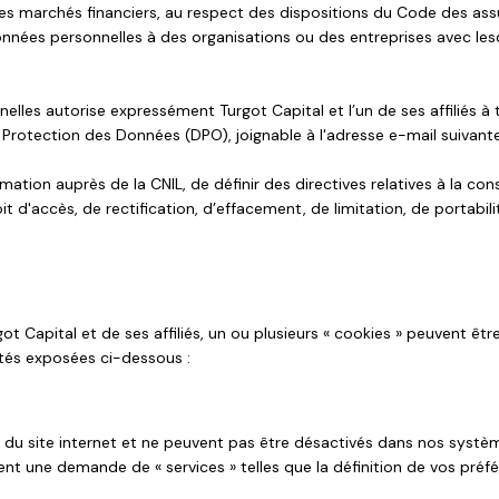
 des marchés financiers, au respect des dispositions du Code des ass
nnées personnelles à des organisations ou des entreprises avec lesq
lles autorise expressément Turgot Capital et l’un de ses affiliés à t
a Protection des Données (DPO), joignable à l'adresse e-mail suivant
mation auprès de la CNIL, de définir des directives relatives à la co
 d'accès, de rectification, d’effacement, de limitation, de portabil
got Capital et de ses affiliés, un ou plusieurs « cookies » peuvent ê
lités exposées ci-dessous :
u site internet et ne peuvent pas être désactivés dans nos système
nt une demande de « services » telles que la définition de vos préfé