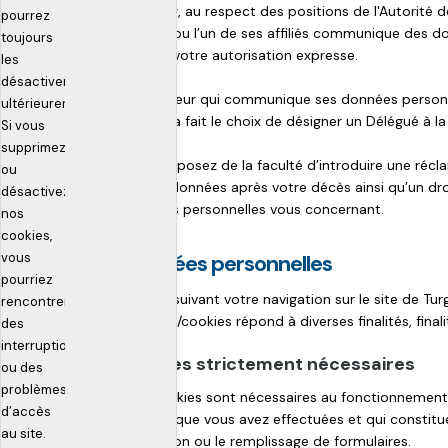
financier, au respect des positions de l'Autorité
pourrez
Capital ou l’un de ses affiliés communique des do
toujours
donner votre autorisation expresse.
les
désactiver
L'utilisateur qui communique ses données personne
ultérieurement.
Capital a fait le choix de désigner un Délégué à l
Si vous
supprimez
Vous disposez de la faculté d’introduire une récla
ou
de vos données après votre décès ainsi qu’un droit
désactivez
données personnelles vous concernant.
nos
cookies,
vous
Données personnelles
pourriez
En poursuivant votre navigation sur le site de Tur
rencontrer
traceurs/cookies répond à diverses finalités, fina
des
interruptions
Cookies strictement nécessaires
ou des
problèmes
Ces cookies sont nécessaires au fonctionnement d
d’accès
actions que vous avez effectuées et qui constitue
au site.
connexion ou le remplissage de formulaires.