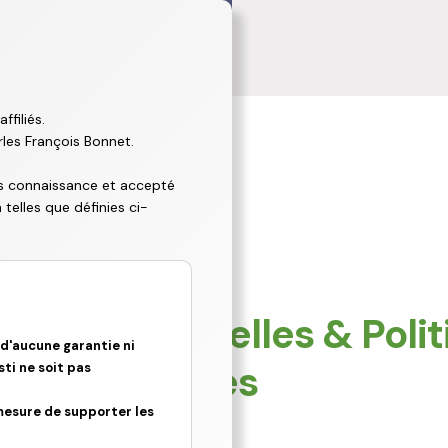
ffiliés.
les François Bonnet.
pris connaissance et accepté
 telles que définies ci-
licy
ées personnelles & Polit
 d'aucune garantie ni
é et de cookies
sti ne soit pas
mesure de supporter les