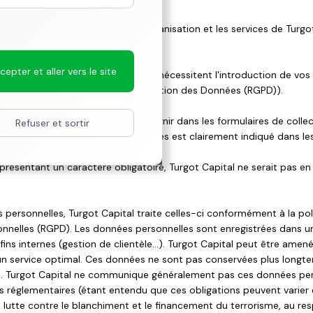
e des performances
consulter des informations sur l'organisation et les services de Turgo
arantie et sont basées
cepter et aller vers le site
es)
disponibles sur ce site internet nécessitent l'introduction de v
 l’horizon
dit Règlement Général sur la Protection des Données (RGPD)).
r/investisseur de prendre
mations que vous êtes invité à fournir dans les formulaires de collec
Refuser et sortir
bligatoire ou facultatif des réponses est clairement indiqué dans le
roduits présentés dépend
eur/investisseur et est
 présentant un caractère obligatoire, Turgot Capital ne serait pas 
tenus responsables de toute
rsonnelles, Turgot Capital traite celles-ci conformément à la poli
r ce site internet, ni de
onnelles (RGPD). Les données personnelles sont enregistrées dans un
ins internes (gestion de clientèle…). Turgot Capital peut être amené
 un service optimal. Ces données ne sont pas conservées plus longtem
être interprétée comme
née. Turgot Capital ne communique généralement pas ces données pe
s réglementaires (étant entendu que ces obligations peuvent varier
la lutte contre le blanchiment et le financement du terrorisme, au r