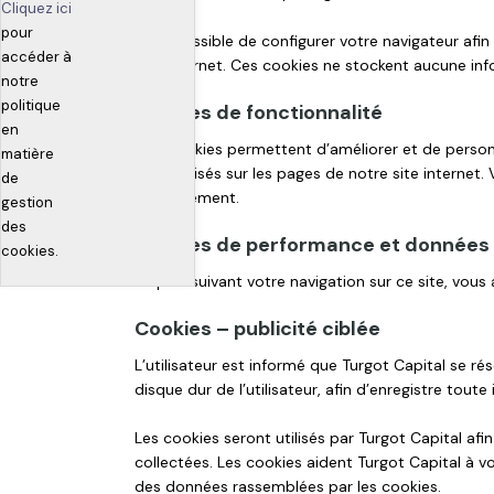
Cliquez ici
pour
Il est possible de configurer votre navigateur af
accéder à
site internet. Ces cookies ne stockent aucune inf
notre
politique
Cookies de fonctionnalité
en
Ces cookies permettent d’améliorer et de personnal
matière
sont utilisés sur les pages de notre site internet.
de
correctement.
gestion
des
Cookies de performance et données
cookies.
En poursuivant votre navigation sur ce site, vou
Cookies – publicité ciblée
L’utilisateur est informé que Turgot Capital se rés
disque dur de l’utilisateur, afin d’enregistre toute
Les cookies seront utilisés par Turgot Capital afi
collectées. Les cookies aident Turgot Capital à v
des données rassemblées par les cookies.