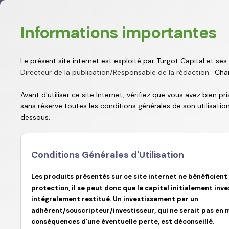
Nous
Informations importantes
utilisons
les
cookies
Le présent site internet est exploité par Turgot Capital et ses a
afin de
Directeur de la publication/Responsable de la rédaction :
Char
fournir les
services
Avant d'utiliser ce site Internet, vérifiez que vous avez bien 
et
Turgot Capital
Turgot Life
sans réserve toutes les conditions générales de son utilisation
fonctionnalités
dessous.
proposés
sur notre
site et
afin
Conditions Générales d'Utilisation
d’améliorer
l’expérience
Les produits présentés sur ce site internet ne bénéficient
de nos
protection, il se peut donc que le capital initialement inve
utilisateurs.
intégralement restitué. Un investissement par un
Les
adhérent/souscripteur/investisseur, qui ne serait pas en 
cookies
conséquences d'une éventuelle perte, est déconseillé.