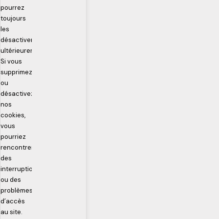
pourrez
toujours
les
désactiver
ultérieurement.
Si vous
Enregistrement
supprimez
du Prospect
ou
désactivez
nos
cookies,
En face à face ou à distance
vous
pourriez
rencontrer
des
interruptions
ou des
problèmes
d’accès
au site.