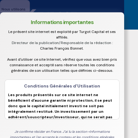
Nous utilisons
les cookies afin
de fournir les
Informations importantes
services et
fonctionnalités
Le présent site internet est exploité par Turgot Capital et ses
proposés sur
affiliés.
notre site et
Directeur de la publication/Responsable de la rédaction :
afin
Charles François Bonnet.
d’améliorer
l’expérience de
Avant d'utiliser ce site Internet, vérifiez que vous avez bien pris
Turgot Capital
Presse
nos
connaissance et accepté sans réserve toutes les conditions
utilisateurs. Les
générales de son utilisation telles que définies ci-dessous.
cookies sont
des données
No items found.
Conditions Générales d'Utilisation
qui sont
téléchargés ou
Les produits présentés sur ce site internet ne
stockés sur
bénéficient d'aucune garantie ni protection, il se peut
votre
donc que le capital initialement investi ne soit pas
ordinateur ou
intégralement restitué. Un investissement par un
sur tout autre
adhérent/souscripteur/investisseur, qui ne serait pas
appareil.
en mesure de supporter les conséquences d'une
En cliquant sur
éventuelle perte, est déconseillé.
"J’accepte",
Je confirme résider en France. J’ai lu la section «Informations
Notre revue de presse
vous acceptez
importantes» et j’en accepte le contenu et les conditions générales